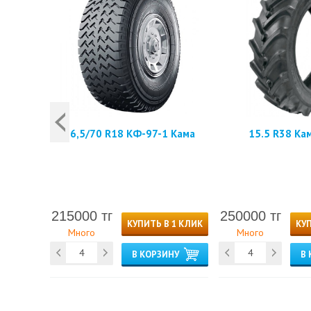
ма
16,5/70 R18 КФ-97-1 Кама
15.5 R38 Ка
215000 тг
250000 тг
 1 КЛИК
КУПИТЬ В 1 КЛИК
КУП
Много
Много
НУ
В КОРЗИНУ
В 