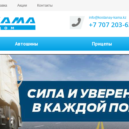
авка
Акции
Контакты
info@kostanay-kama.kz
+7 707 203-6
Автошины
Прицепы