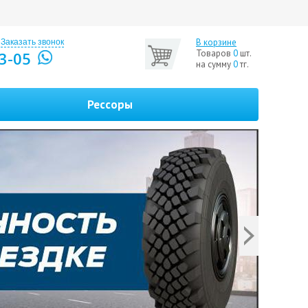
В корзине
Заказать звонок
Товаров
0
шт.
3-05
на сумму
0
тг.
Рессоры