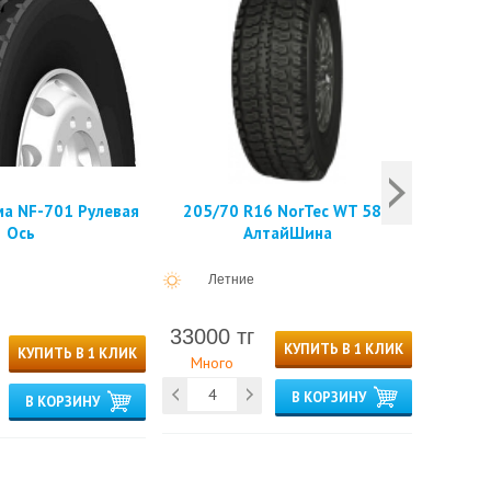
ма NF-701 Рулевая
205/70 R16 NorTec WT 580
9.
Ось
АлтайШина
Летние
33000 тг
80000
КУПИТЬ В 1 КЛИК
КУПИТЬ В 1 КЛИК
Много
Мно
В КОРЗИНУ
В КОРЗИНУ