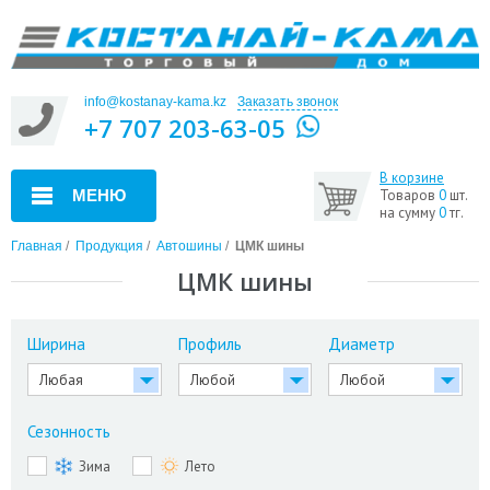
info@kostanay-kama.kz
Заказать звонок
+7 707 203-63-05
В корзине
МЕНЮ
Товаров
0
шт.
на сумму
0
тг.
Главная
/
Продукция
/
Автошины
/
ЦМК шины
ЦМК шины
Ширина
Профиль
Диаметр
Сезонность
Зима
Лето