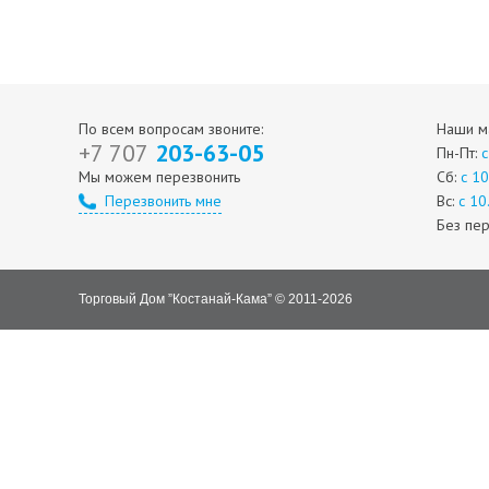
По всем вопросам звоните:
Наши ма
+7 707
203-63-05
Пн-Пт:
с
Мы можем перезвонить
Сб:
с 1
Перезвонить мне
Вс:
с 10
Без пе
Торговый Дом ”Костанай-Кама” © 2011-2026