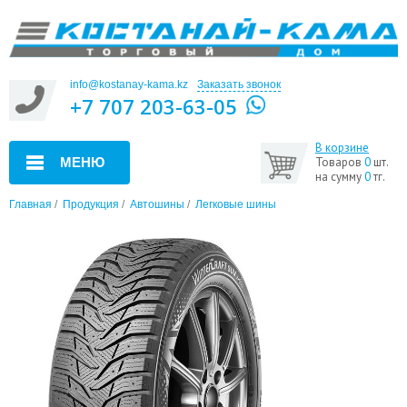
info@kostanay-kama.kz
Заказать звонок
+7 707 203-63-05
В корзине
МЕНЮ
Товаров
0
шт.
на сумму
0
тг.
Главная
/
Продукция
/
Автошины
/
Легковые шины