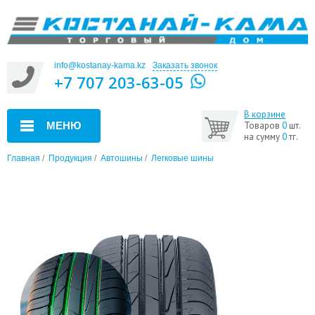
info@kostanay-kama.kz
Заказать звонок
+7 707 203-63-05
В корзине
МЕНЮ
Товаров
0
шт.
на сумму
0
тг.
Главная
/
Продукция
/
Автошины
/
Легковые шины