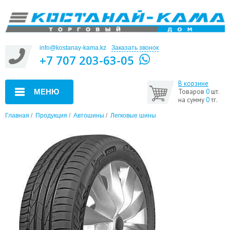
info@kostanay-kama.kz
Заказать звонок
+7 707 203-63-05
В корзине
МЕНЮ
Товаров
0
шт.
на сумму
0
тг.
Главная
/
Продукция
/
Автошины
/
Легковые шины