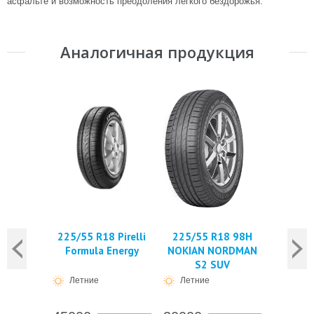
асфальте и возможность преодоления легкого бездорожья.
Аналогичная продукция
225/55 R18 Pirelli
225/55 R18 98H
225/5
Formula Energy
NOKIAN NORDMAN
TRACMAX
S2 SUV
Летние
Летние
Летн