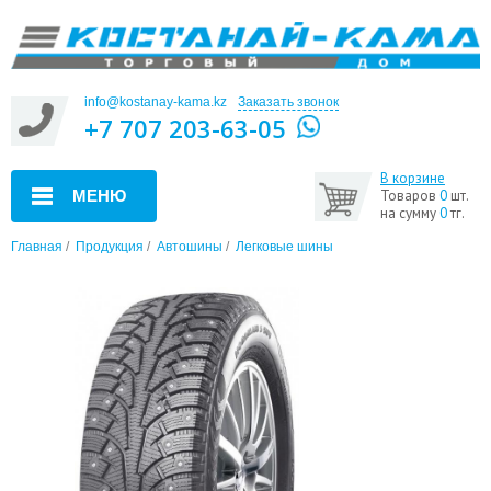
info@kostanay-kama.kz
Заказать звонок
+7 707 203-63-05
В корзине
МЕНЮ
Товаров
0
шт.
на сумму
0
тг.
Главная
/
Продукция
/
Автошины
/
Легковые шины