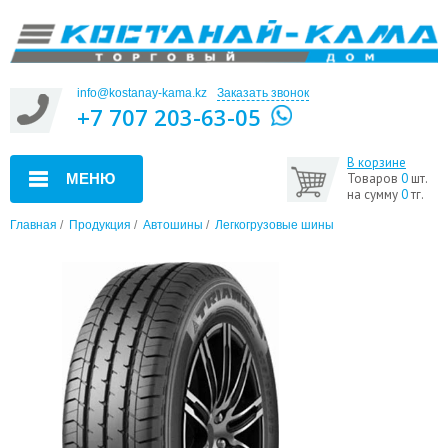
info@kostanay-kama.kz
Заказать звонок
+7 707 203-63-05
В корзине
МЕНЮ
Товаров
0
шт.
на сумму
0
тг.
Главная
/
Продукция
/
Автошины
/
Легкогрузовые шины