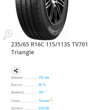
235/65 R16C 115/113S TV701
Triangle
Ширина
235 мм
Высота
65 %
Диаметр
16С ″
Сезон
Летняя
Артикул
010138