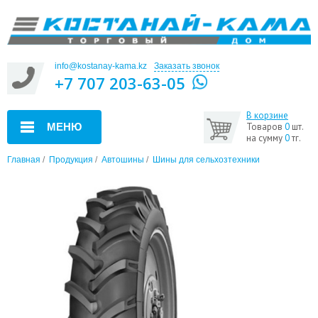
info@kostanay-kama.kz
Заказать звонок
+7 707 203-63-05
В корзине
МЕНЮ
Товаров
0
шт.
на сумму
0
тг.
Главная
/
Продукция
/
Автошины
/
Шины для сельхозтехники