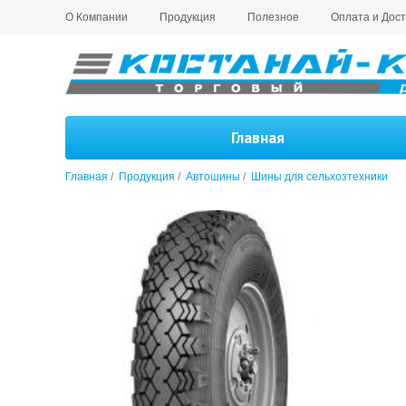
О Компании
Продукция
Полезное
Оплата и Дост
Главная
Главная
/
Продукция
/
Автошины
/
Шины для сельхозтехники