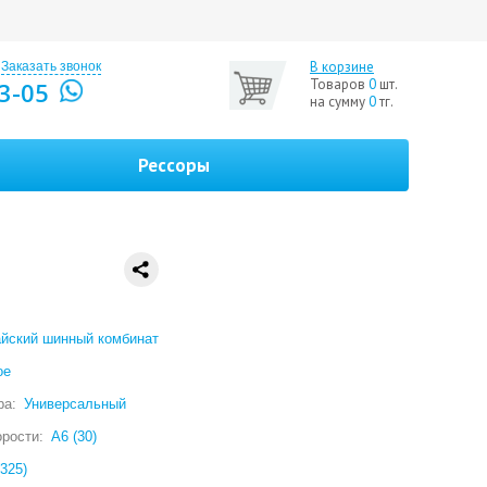
В корзине
Заказать звонок
Товаров
0
шт.
3-05
на сумму
0
тг.
Рессоры
йский шинный комбинат
ое
ра:
Универсальный
орости:
A6 (30)
(325)